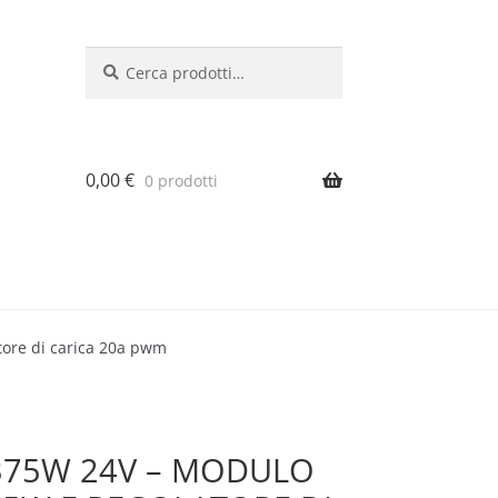
Cerca:
Cerca
0,00
€
0 prodotti
tore di carica 20a pwm
 375W 24V – MODULO