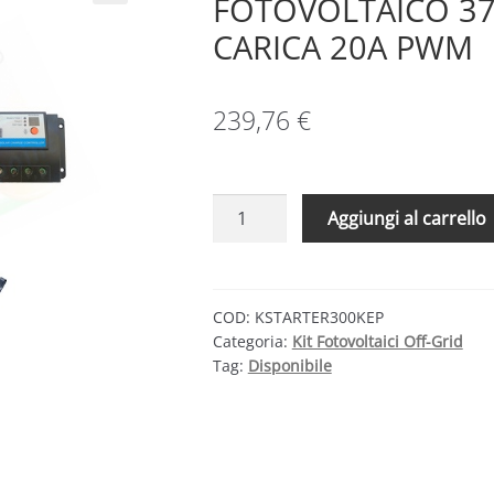
FOTOVOLTAICO 37
CARICA 20A PWM
239,76
€
KIT
Aggiungi al carrello
SOLARE
BASE
375W
24V
COD:
KSTARTER300KEP
Categoria:
Kit Fotovoltaici Off-Grid
–
Tag:
Disponibile
MODULO
FOTOVOLTAICO
375W
E
REGOLATORE