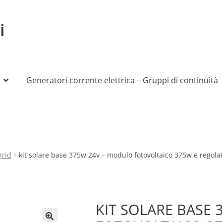
i
Generatori corrente elettrica – Gruppi di continuità
My account
Produttori
Sample Page
Shop
grid
kit solare base 375w 24v – modulo fotovoltaico 375w e regola
KIT SOLARE BASE