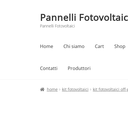
Pannelli Fotovoltaic
Vai
Vai
alla
al
Pannelli Fotovoltaici
navigazione
contenuto
Home
Chi siamo
Cart
Shop
Contatti
Produttori
Home
Cart
Checkout
Chi siamo
Contatti
home
kit fotovoltaici
kit fotovoltaici off-