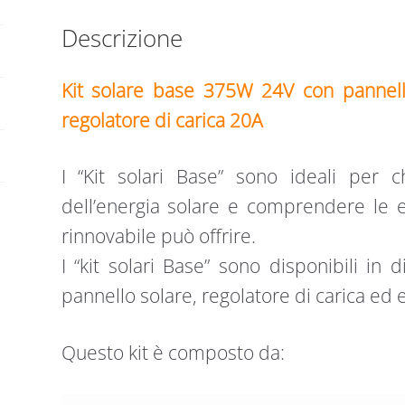
DI
Descrizione
CARICA
20A
PWM
Kit solare base 375W 24V con pannello
quantità
regolatore di carica 20A
I “Kit solari Base” sono ideali per ch
dell’energia solare e comprendere le e
rinnovabile può offrire.
I “kit solari Base” sono disponibili i
pannello solare, regolatore di carica ed 
Questo kit è composto da: