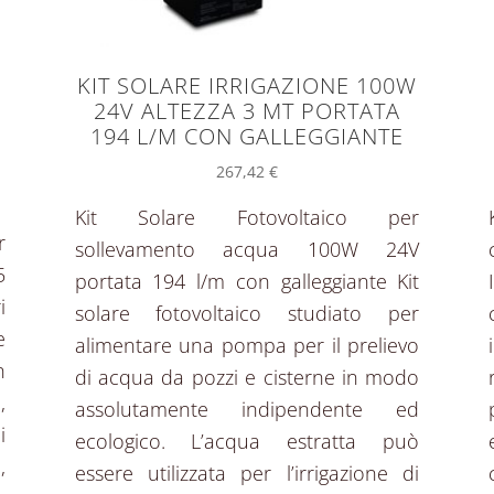
KIT SOLARE IRRIGAZIONE 100W
24V ALTEZZA 3 MT PORTATA
5
194 L/M CON GALLEGGIANTE
267,42
€
Kit Solare Fotovoltaico per
r
sollevamento acqua 100W 24V
5
portata 194 l/m con galleggiante Kit
i
solare fotovoltaico studiato per
e
alimentare una pompa per il prelievo
n
di acqua da pozzi e cisterne in modo
,
assolutamente indipendente ed
i
ecologico. L’acqua estratta può
,
essere utilizzata per l’irrigazione di