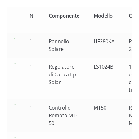
N.
Componente
Modello
Cara
1
Pannello
HF280KA
Poli
Solare
280
1
Regolatore
LS1024B
10A
di Carica Ep
con
Solar
crep
tim
1
Controllo
MT50
Reg
Remoto MT-
New
50
MPP