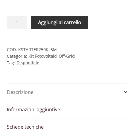
KIT
Aggiungi al carrello
SOLARE
BASE
280W
24V
COD:
KSTARTER250KLSM
Categoria:
Kit Fotovoltaici Off-Grid
–
Tag:
Disponibile
MODULO
FOTOVOLTAICO
280W
REGOLATORE
Descrizione
10A
PWM
CON
Informazioni aggiuntive
DISPLAY
MT-
Schede tecniche
50