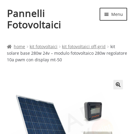
Pannelli
Vai
Vai
Menu
alla
al
Fotovoltaici
navigazione
contenuto
Home
home
kit fotovoltaici
kit fotovoltaici off-grid
kit
solare base 280w 24v – modulo fotovoltaico 280w regolatore
Cart
10a pwm con display mt-50
Checkout
Chi siamo
Contatti
My account
Produttori