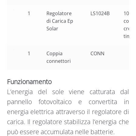
1
Regolatore
LS1024B
10A 
di Carica Ep
con
Solar
crepu
time
1
Coppia
CONN
connettori
Funzionamento
L’energia del sole viene catturata dal
pannello fotovoltaico e convertita in
energia elettrica attraverso il regolatore di
carica. Il regolatore stabilizza l’energia che
può essere accumulata nelle batterie.