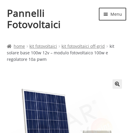
Pannelli
Vai
Vai
Menu
alla
al
Fotovoltaici
navigazione
contenuto
Home
home
kit fotovoltaici
kit fotovoltaici off-grid
kit
solare base 100w 12v – modulo fotovoltaico 100w e
Cart
regolatore 10a pwm
Checkout
Chi siamo
Contatti
My account
Produttori