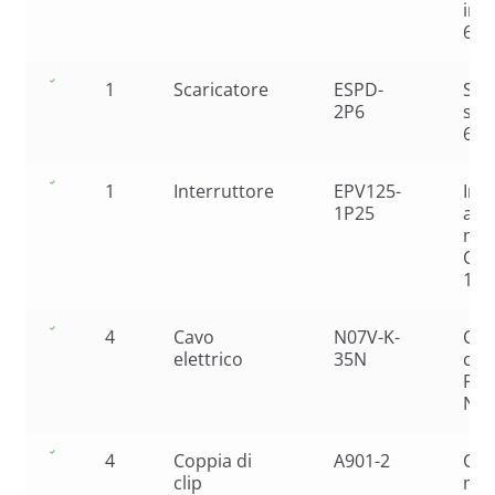
in 
63A
1
Scaricatore
ESPD-
Sca
2P6
sov
600
1
Interruttore
EPV125-
Int
1P25
aut
mag
CC 
1P
4
Cavo
N07V-K-
Cav
elettrico
35N
con
PV
Ner
4
Coppia di
A901-2
Cop
clip
mor