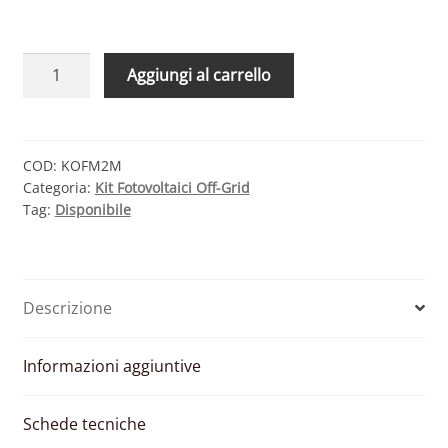
KIT
Aggiungi al carrello
FOTOVOLTAICO
OFF-
GRID
3KW
COD:
KOFM2M
Categoria:
Kit Fotovoltaici Off-Grid
24V
Tag:
Disponibile
CON
BATTERIE
PIASTRA
TUBOLARE
Descrizione
1
KWH
quantità
Informazioni aggiuntive
Schede tecniche