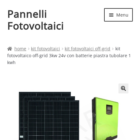
Pannelli
Vai
Vai
Menu
alla
al
Fotovoltaici
navigazione
contenuto
Home
home
kit fotovoltaici
kit fotovoltaici off-grid
kit
fotovoltaico off-grid 3kw 24v con batterie piastra tubolare 1
Cart
kwh
Checkout
Chi siamo
Contatti
My account
Produttori