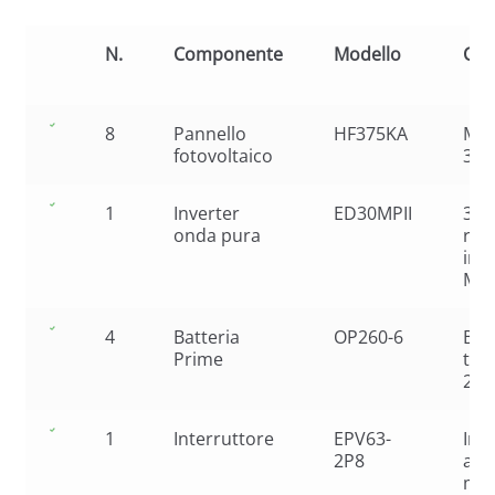
N.
Componente
Modello
Car
8
Pannello
HF375KA
Mon
fotovoltaico
375
1
Inverter
ED30MPII
3kW
onda pura
reg
int
MP
4
Batteria
OP260-6
Bat
Prime
tub
26
1
Interruttore
EPV63-
Int
2P8
aut
mag