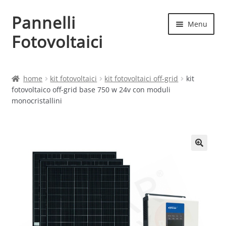
Pannelli
Vai
Vai
Menu
alla
al
Fotovoltaici
navigazione
contenuto
Home
home
kit fotovoltaici
kit fotovoltaici off-grid
kit
fotovoltaico off-grid base 750 w 24v con moduli
Cart
monocristallini
Checkout
Chi siamo
Contatti
My account
Produttori