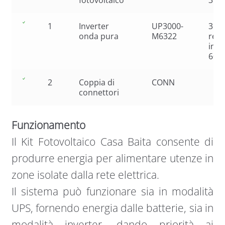
fotovoltaico
375
1
Inverter
UP3000-
3kW
onda pura
M6322
rego
inte
60A
2
Coppia di
CONN
connettori
Funzionamento
Il Kit Fotovoltaico Casa Baita consente di
produrre energia per alimentare utenze in
zone isolate dalla rete elettrica.
Il sistema può funzionare sia in modalità
UPS, fornendo energia dalle batterie, sia in
modalità inverter, dando priorità ai