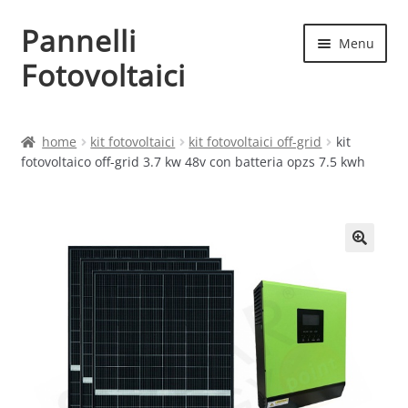
Pannelli
Vai
Vai
Menu
alla
al
Fotovoltaici
navigazione
contenuto
Home
home
kit fotovoltaici
kit fotovoltaici off-grid
kit
fotovoltaico off-grid 3.7 kw 48v con batteria opzs 7.5 kwh
Cart
Checkout
Chi siamo
Contatti
My account
Produttori