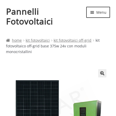
Pannelli
Vai
Vai
Menu
alla
al
Fotovoltaici
navigazione
contenuto
Home
home
kit fotovoltaici
kit fotovoltaici off-grid
kit
fotovoltaico off-grid base 375w 24v con moduli
Cart
monocristallini
Checkout
Chi siamo
Contatti
My account
Produttori