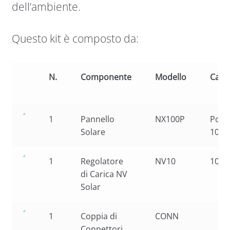
dell’ambiente.
Questo kit è composto da:
N.
Componente
Modello
Carat
1
Pannello
NX100P
Polic
Solare
100W
1
Regolatore
NV10
10A
di Carica NV
Solar
1
Coppia di
CONN
Connettori