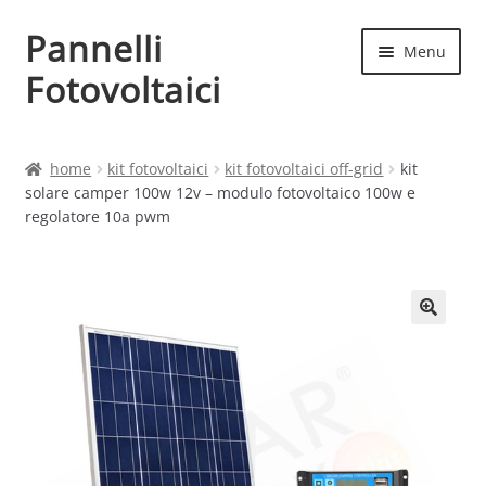
Pannelli
Vai
Vai
Menu
alla
al
Fotovoltaici
navigazione
contenuto
Home
home
kit fotovoltaici
kit fotovoltaici off-grid
kit
solare camper 100w 12v – modulo fotovoltaico 100w e
Cart
regolatore 10a pwm
Checkout
Chi siamo
Contatti
My account
Produttori