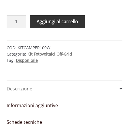
KIT
Aggiungi al carrello
SOLARE
CAMPER
100W
12V
COD:
KITCAMPER100W
Categoria:
Kit Fotovoltaici Off-Grid
-
Tag:
Disponibile
MODULO
FOTOVOLTAICO
100W
E
Descrizione
REGOLATORE
10A
PWM
Informazioni aggiuntive
quantità
Schede tecniche