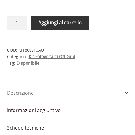
KIT
Aggiungi al carrello
SOLARE
BASE
80W
12V
COD:
KIT80W10AU
Categoria:
Kit Fotovoltaici Off-Grid
–
Tag:
Disponibile
MODULO
FOTOVOLTAICO
80W
E
Descrizione
REGOLATORE
10A
PWM
Informazioni aggiuntive
CON
PRESA
Schede tecniche
USB