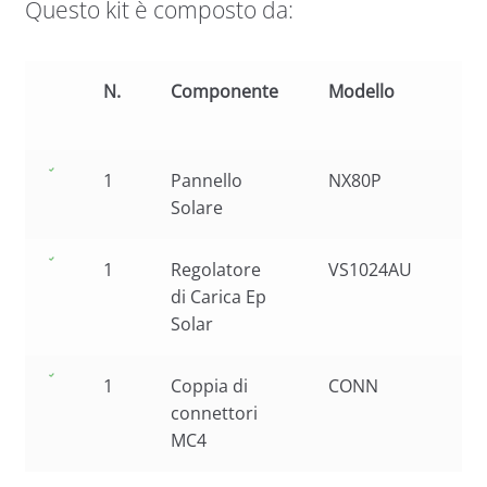
Questo kit è composto da:
N.
Componente
Modello
Car
1
Pannello
NX80P
Pol
Solare
80
1
Regolatore
VS1024AU
10
di Carica Ep
pr
Solar
1
Coppia di
CONN
connettori
MC4