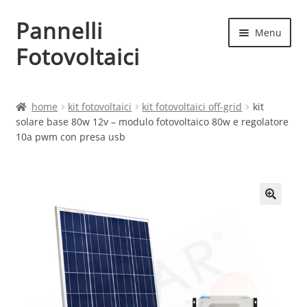
Pannelli
Vai
Vai
Menu
alla
al
Fotovoltaici
navigazione
contenuto
Home
home
kit fotovoltaici
kit fotovoltaici off-grid
kit
solare base 80w 12v – modulo fotovoltaico 80w e regolatore
Cart
10a pwm con presa usb
Checkout
Chi siamo
Contatti
My account
Produttori