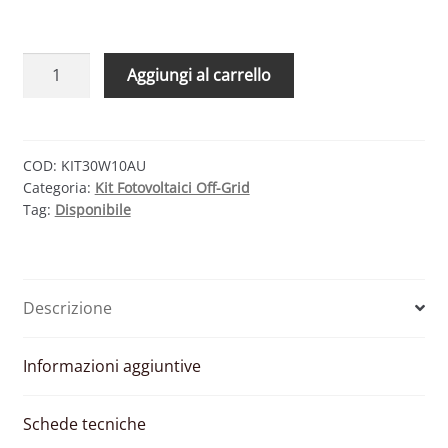
KIT
Aggiungi al carrello
SOLARE
BASE
30W
12V
COD:
KIT30W10AU
Categoria:
Kit Fotovoltaici Off-Grid
–
Tag:
Disponibile
MODULO
FOTOVOLTAICO
30W
E
Descrizione
REGOLATORE
10A
PWM
Informazioni aggiuntive
CON
PRESA
Schede tecniche
USB