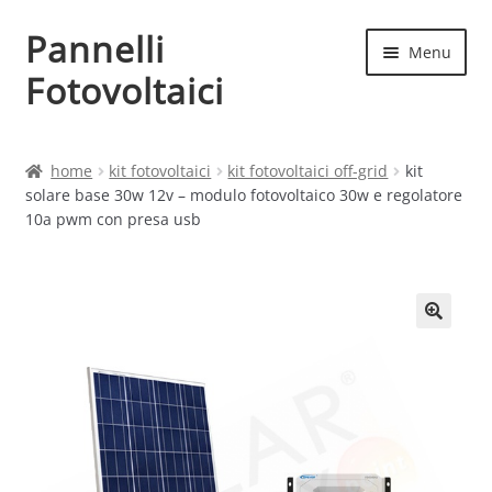
Pannelli
Vai
Vai
Menu
alla
al
Fotovoltaici
navigazione
contenuto
Home
home
kit fotovoltaici
kit fotovoltaici off-grid
kit
solare base 30w 12v – modulo fotovoltaico 30w e regolatore
Cart
10a pwm con presa usb
Checkout
Chi siamo
Contatti
My account
Produttori