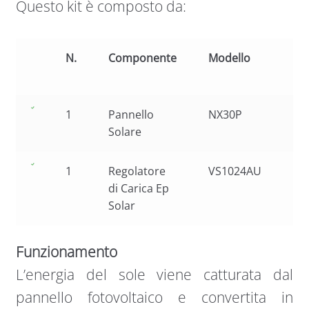
Questo kit è composto da:
N.
Componente
Modello
Car
1
Pannello
NX30P
Pol
Solare
30
1
Regolatore
VS1024AU
10
di Carica Ep
pr
Solar
Funzionamento
L’energia del sole viene catturata dal
pannello fotovoltaico e convertita in