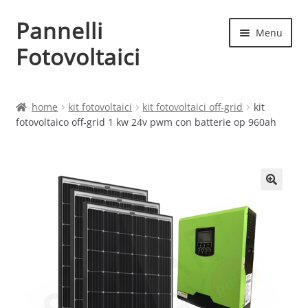
Pannelli
Vai
Vai
Menu
alla
al
Fotovoltaici
navigazione
contenuto
Home
home
kit fotovoltaici
kit fotovoltaici off-grid
kit
fotovoltaico off-grid 1 kw 24v pwm con batterie op 960ah
Cart
Checkout
Chi siamo
Contatti
My account
Produttori