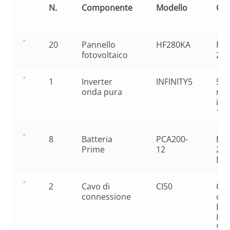
N.
Componente
Modello
Car
20
Pannello
HF280KA
Pol
fotovoltaico
280
1
Inverter
INFINITY5
5kW
onda pura
reg
int
10
8
Batteria
PCA200-
Bat
Prime
12
200
Dee
2
Cavo di
CI50
Ca
connessione
col
Bat
Inv
50