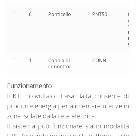
6
Ponticello
PNT50
Cav
col
Ser
Par
Pac
50m
1
Coppia di
CONN
connettori
Funzionamento
Il Kit Fotovoltaico Casa Baita consente di
produrre energia per alimentare utenze in
zone isolate dalla rete elettrica.
Il sistema può funzionare sia in modalità