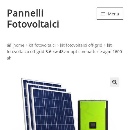
Pannelli
Vai
Vai
Menu
alla
al
Fotovoltaici
navigazione
contenuto
Home
home
kit fotovoltaici
kit fotovoltaici off-grid
kit
fotovoltaico off-grid 5.6 kw 48v mppt con batterie agm 1600
Cart
ah
Checkout
Chi siamo
Contatti
My account
Produttori