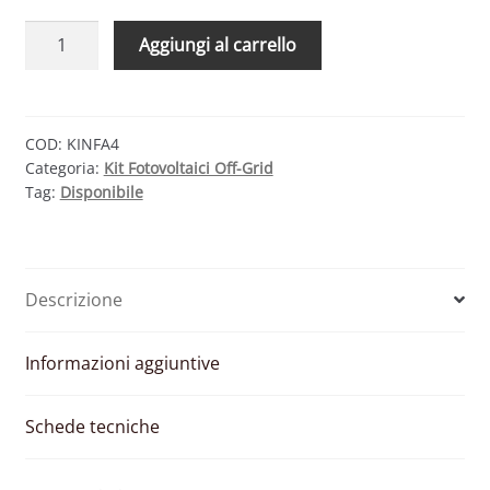
KIT
Aggiungi al carrello
FOTOVOLTAICO
OFF-
GRID
5.6
COD:
KINFA4
Categoria:
Kit Fotovoltaici Off-Grid
KW
Tag:
Disponibile
48V
MPPT
CON
BATTERIE
Descrizione
AGM
1600
AH
Informazioni aggiuntive
quantità
Schede tecniche