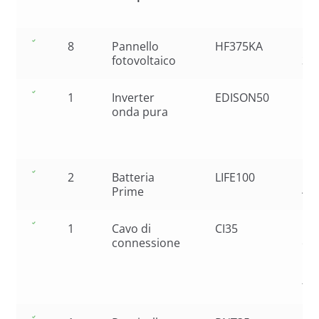
8
Pannello
HF375KA
Mon
fotovoltaico
37
1
Inverter
EDISON50
5k
onda pura
re
int
MP
2
Batteria
LIFE100
Bat
Prime
48
1
Cavo di
CI35
Ca
connessione
co
Bat
1.
fo