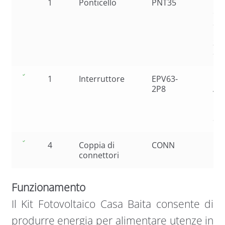
1
Ponticello
PNT35
Ca
co
Ser
Pac
35
8
1
Interruttore
EPV63-
Int
2P8
Au
Ma
in 
80
4
Coppia di
CONN
connettori
Funzionamento
Il Kit Fotovoltaico Casa Baita consente di
produrre energia per alimentare utenze in