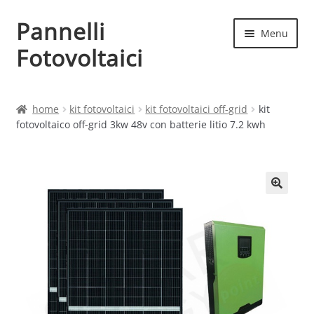
Pannelli
Vai
Vai
Menu
alla
al
Fotovoltaici
navigazione
contenuto
Home
home
kit fotovoltaici
kit fotovoltaici off-grid
kit
fotovoltaico off-grid 3kw 48v con batterie litio 7.2 kwh
Cart
Checkout
Chi siamo
Contatti
My account
Produttori