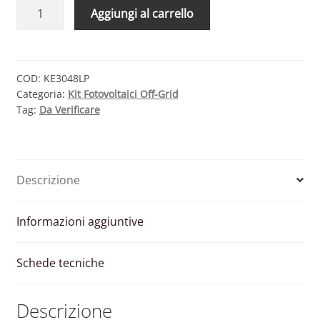
KIT
Aggiungi al carrello
FOTOVOLTAICO
OFF-
GRID
3KW
COD:
KE3048LP
Categoria:
Kit Fotovoltaici Off-Grid
48V
Tag:
Da Verificare
CON
BATTERIE
LITIO
7.2
Descrizione
KWH
quantità
Informazioni aggiuntive
Schede tecniche
Descrizione