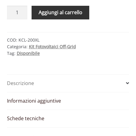
KIT
Aggiungi al carrello
FOTOVOLTAICO
CAMPER
200W
INVERTER
COD:
KCL-200XL
Categoria:
Kit Fotovoltaici Off-Grid
1200W
Tag:
Disponibile
220V
SUPPORTI
CERAMICA
quantità
Descrizione
Informazioni aggiuntive
Schede tecniche