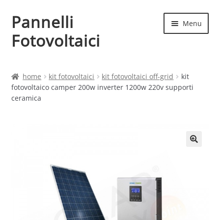
Pannelli
Vai
Vai
Menu
alla
al
Fotovoltaici
navigazione
contenuto
Home
home
kit fotovoltaici
kit fotovoltaici off-grid
kit
fotovoltaico camper 200w inverter 1200w 220v supporti
Cart
ceramica
Checkout
Chi siamo
Contatti
My account
Produttori