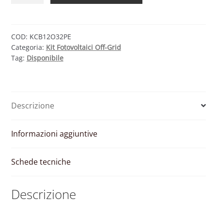
OFF-
GRID
BASE
COD:
KCB12O32PE
Categoria:
Kit Fotovoltaici Off-Grid
1,4
Tag:
Disponibile
KW
24V
quantità
Descrizione
Informazioni aggiuntive
Schede tecniche
Descrizione