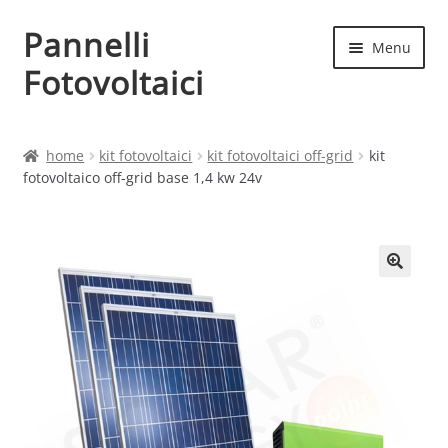
Pannelli
Vai
Vai
Menu
alla
al
Fotovoltaici
navigazione
contenuto
Home
home
kit fotovoltaici
kit fotovoltaici off-grid
kit
fotovoltaico off-grid base 1,4 kw 24v
Cart
Checkout
Chi siamo
Contatti
My account
Produttori