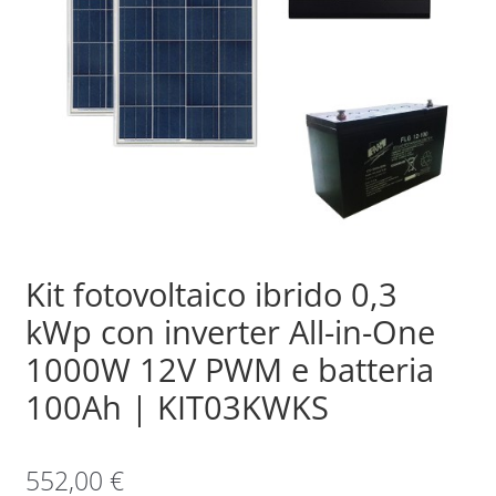
Sample Page
Shop
Kit fotovoltaico ibrido 0,3
kWp con inverter All-in-One
1000W 12V PWM e batteria
100Ah | KIT03KWKS
552,00
€