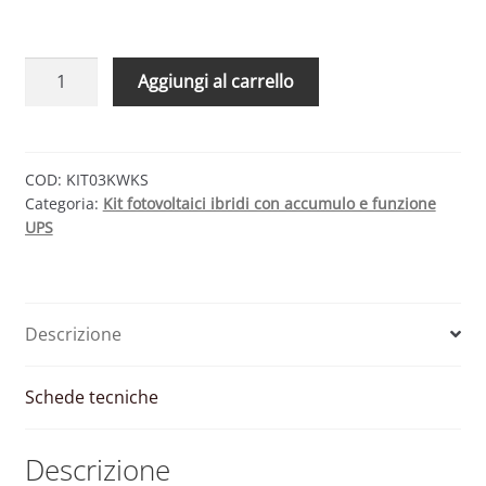
Kit
Aggiungi al carrello
fotovoltaico
ibrido
0,3
kWp
COD:
KIT03KWKS
Categoria:
Kit fotovoltaici ibridi con accumulo e funzione
con
UPS
inverter
All-
in-
One
Descrizione
1000W
12V
PWM
Schede tecniche
e
batteria
Descrizione
100Ah