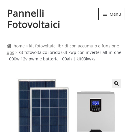
Pannelli
Vai
Vai
Menu
alla
al
Fotovoltaici
navigazione
contenuto
Home
home
kit fotovoltaici ibridi con accumulo e funzione
ups
kit fotovoltaico ibrido 0,3 kwp con inverter all-in-one
Cart
1000w 12v pwm e batteria 100ah | kit03kwks
Checkout
Chi siamo
Contatti
My account
Produttori