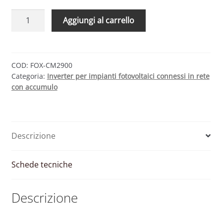
Modulo
Aggiungi al carrello
batteria
litio
FOX
CM2900
COD:
FOX-CM2900
Categoria:
Inverter per impianti fotovoltaici connessi in rete
2,9kWh
con accumulo
master
|
BMS
integrato
Descrizione
|
FOX
ESS
Schede tecniche
quantità
Descrizione