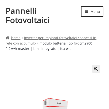
Pannelli
Vai
Vai
Menu
alla
al
Fotovoltaici
navigazione
contenuto
Home
home
inverter per impianti fotovoltaici connessi in
rete con accumulo
modulo batteria litio fox cm2900
Cart
2,9kwh master | bms integrato | fox ess
Checkout
Chi siamo
Contatti
My account
Produttori