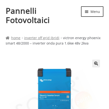
Pannelli
Vai
Vai
Menu
alla
al
Fotovoltaici
navigazione
contenuto
Home
home
inverter off grid ibridi
victron energy phoenix
smart 48/2000 – inverter onda pura 1.6kw 48v 2kva
Cart
Checkout
Chi siamo
Contatti
My account
Produttori