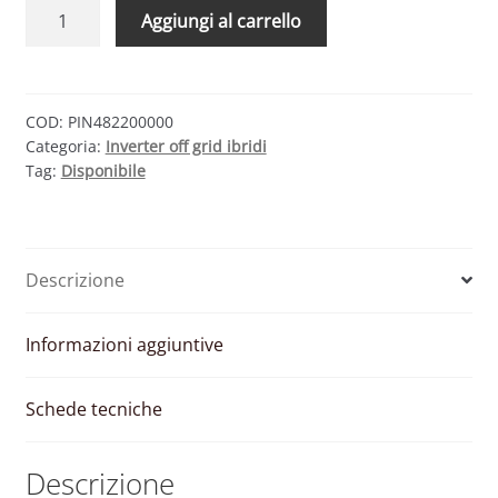
VICTRON
Aggiungi al carrello
ENERGY
PHOENIX
SMART
48/2000
COD:
PIN482200000
Categoria:
Inverter off grid ibridi
–
Tag:
Disponibile
INVERTER
ONDA
PURA
1.6KW
Descrizione
48V
2KVA
quantità
Informazioni aggiuntive
Schede tecniche
Descrizione