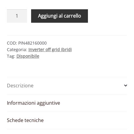
VICTRON
Aggiungi al carrello
ENERGY
PHOENIX
SMART
48/1600
COD:
PIN482160000
Categoria:
Inverter off grid ibridi
–
Tag:
Disponibile
INVERTER
ONDA
PURA
1.3KW
Descrizione
48V
1.6KVA
quantità
Informazioni aggiuntive
Schede tecniche