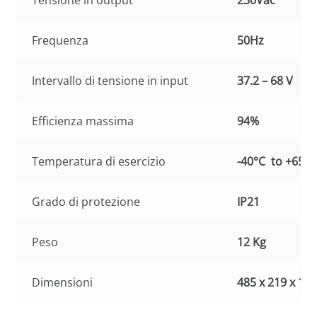
Tensione in output
230Vac
Frequenza
50Hz
Intervallo di tensione in input
37.2 – 68 V
Efficienza massima
94%
Temperatura di esercizio
-40°C to +65°C
Grado di protezione
IP21
Peso
12 Kg
Dimensioni
485 x 219 x 1