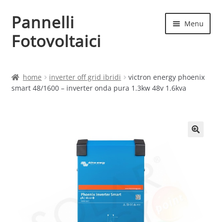
Pannelli
Vai
Vai
Menu
alla
al
Fotovoltaici
navigazione
contenuto
Home
home
inverter off grid ibridi
victron energy phoenix
smart 48/1600 – inverter onda pura 1.3kw 48v 1.6kva
Cart
Checkout
Chi siamo
Contatti
My account
Produttori