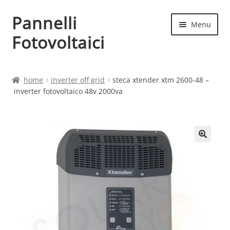
Pannelli
Vai
Vai
Menu
alla
al
Fotovoltaici
navigazione
contenuto
Home
home
inverter off grid
steca xtender xtm 2600-48 –
inverter fotovoltaico 48v 2000va
Cart
Checkout
Chi siamo
Contatti
My account
Produttori