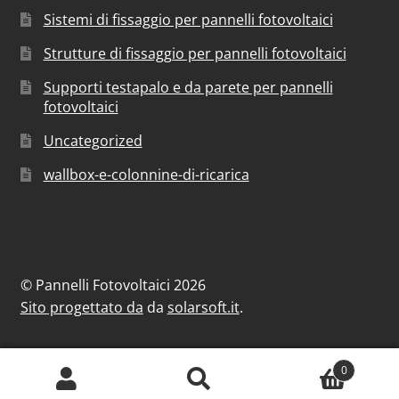
Sistemi di fissaggio per pannelli fotovoltaici
Strutture di fissaggio per pannelli fotovoltaici
Supporti testapalo e da parete per pannelli
fotovoltaici
Uncategorized
wallbox-e-colonnine-di-ricarica
© Pannelli Fotovoltaici 2026
Sito progettato da
da
solarsoft.it
.
0
Cerca:
Cerca