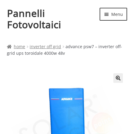
Pannelli
Vai
Vai
Menu
alla
al
Fotovoltaici
navigazione
contenuto
Home
home
inverter off grid
advance psw7 – inverter off-
grid ups toroidale 4000w 48v
Cart
Checkout
Chi siamo
Contatti
My account
Produttori