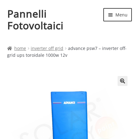
Pannelli
Vai
Vai
Menu
alla
al
Fotovoltaici
navigazione
contenuto
Home
home
inverter off grid
advance psw7 – inverter off-
grid ups toroidale 1000w 12v
Cart
Checkout
Chi siamo
Contatti
My account
Produttori