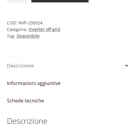
GRID
ONDA
PURA
COD:
NVP-200024
Categoria:
Inverter off grid
2000W
Tag:
Disponibile
24V
220V
quantità
Descrizione
Informazioni aggiuntive
Schede tecniche
Descrizione