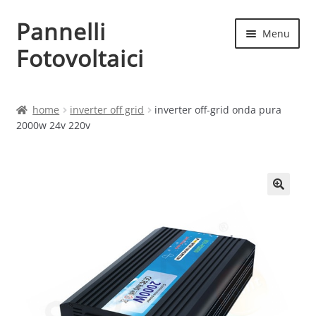
Pannelli
Vai
Vai
Menu
alla
al
Fotovoltaici
navigazione
contenuto
Home
home
inverter off grid
inverter off-grid onda pura
2000w 24v 220v
Cart
Checkout
Chi siamo
Contatti
My account
Produttori