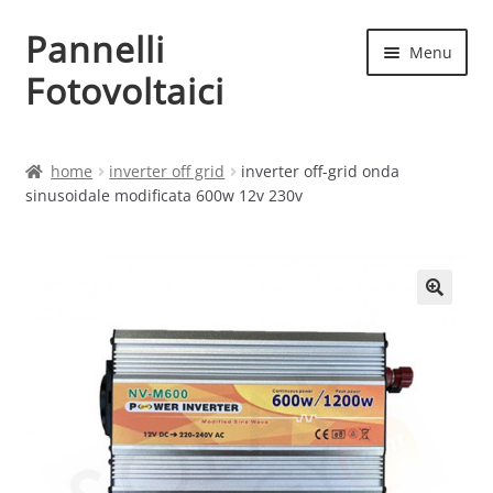
Pannelli
Vai
Vai
Menu
alla
al
Fotovoltaici
navigazione
contenuto
Home
home
inverter off grid
inverter off-grid onda
sinusoidale modificata 600w 12v 230v
Cart
Checkout
Chi siamo
Contatti
My account
Produttori