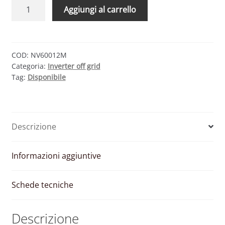
INVERTER
Aggiungi al carrello
OFF-
GRID
ONDA
SINUSOIDALE
COD:
NV60012M
Categoria:
Inverter off grid
MODIFICATA
Tag:
Disponibile
600W
12V
230V
quantità
Descrizione
Informazioni aggiuntive
Schede tecniche
Descrizione