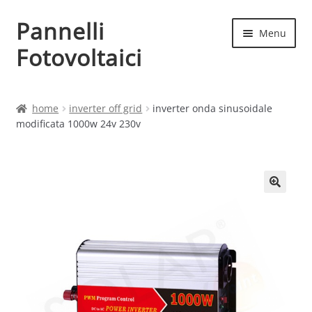
Pannelli
Vai
Vai
Menu
alla
al
Fotovoltaici
navigazione
contenuto
Home
home
inverter off grid
inverter onda sinusoidale
modificata 1000w 24v 230v
Cart
Checkout
Chi siamo
Contatti
My account
Produttori