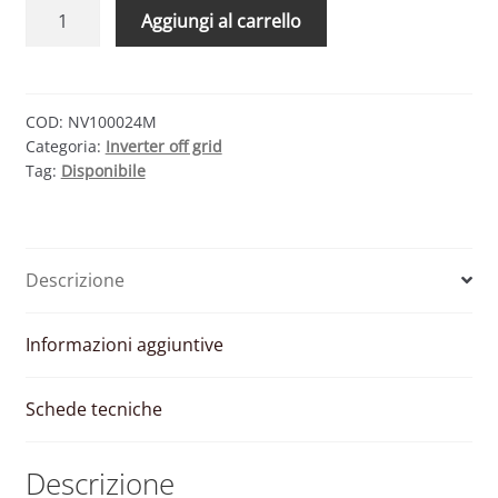
INVERTER
Aggiungi al carrello
ONDA
SINUSOIDALE
MODIFICATA
1000W
COD:
NV100024M
Categoria:
Inverter off grid
24V
Tag:
Disponibile
230V
quantità
Descrizione
Informazioni aggiuntive
Schede tecniche
Descrizione