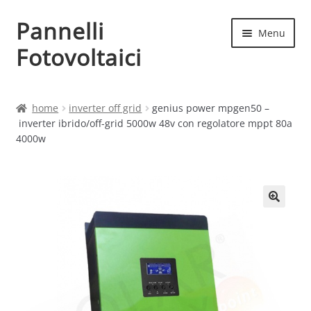
Pannelli
Vai
Vai
Menu
alla
al
Fotovoltaici
navigazione
contenuto
Home
home
inverter off grid
genius power mpgen50 –
inverter ibrido/off-grid 5000w 48v con regolatore mppt 80a
Cart
4000w
Checkout
Chi siamo
Contatti
My account
Produttori