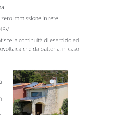
na
 zero immissione in rete
 48V
isce la continuità di esercizio ed
tovoltaica che da batteria, in caso
a
n