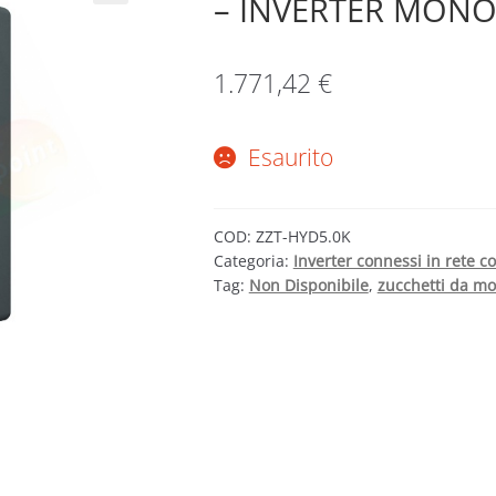
– INVERTER MONO
1.771,42
€
Esaurito
COD:
ZZT-HYD5.0K
Categoria:
Inverter connessi in rete 
Tag:
Non Disponibile
,
zucchetti da mo