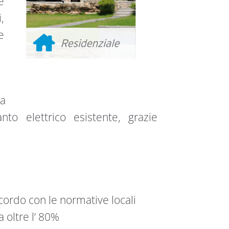
e
,
e
na
nto elettrico esistente, grazie
ccordo con le normative locali
oltre l’ 80%