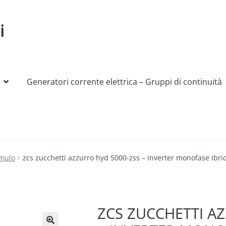
i
Generatori corrente elettrica – Gruppi di continuità
My account
Produttori
Sample Page
Shop
umulo
zcs zucchetti azzurro hyd 5000-zss – inverter monofase ibr
ZCS ZUCCHETTI A