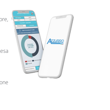
ore,
Resa
ione