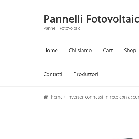
Pannelli Fotovoltaic
Vai
Vai
alla
al
Pannelli Fotovoltaici
navigazione
contenuto
Home
Chi siamo
Cart
Shop
Contatti
Produttori
Home
Cart
Checkout
Chi siamo
Contatti
home
inverter connessi in rete con acc