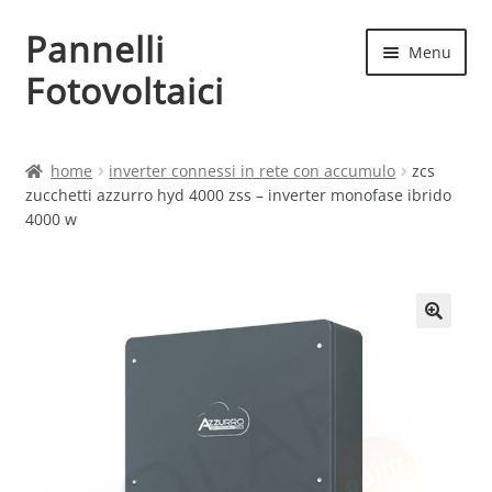
Pannelli
Vai
Vai
Menu
alla
al
Fotovoltaici
navigazione
contenuto
Home
home
inverter connessi in rete con accumulo
zcs
zucchetti azzurro hyd 4000 zss – inverter monofase ibrido
Cart
4000 w
Checkout
Chi siamo
Contatti
My account
Produttori