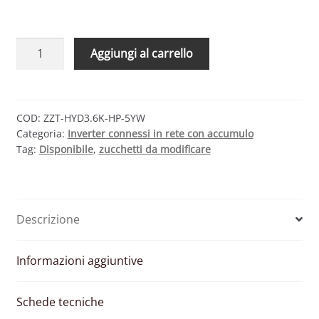
ZCS
Aggiungi al carrello
ZUCCHETTI
AZZURRO
1PH
HYD
COD:
ZZT-HYD3.6K-HP-5YW
Categoria:
Inverter connessi in rete con accumulo
3600-
Tag:
Disponibile
,
zucchetti da modificare
ZSS
HP-
5YW
–
Descrizione
INVERTER
MONOFASE
IBRIDO
Informazioni aggiuntive
2
MPPT
Schede tecniche
3600