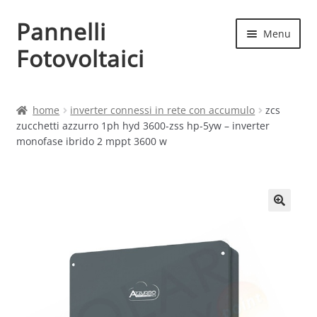
Pannelli
Vai
Vai
Menu
alla
al
Fotovoltaici
navigazione
contenuto
Home
home
inverter connessi in rete con accumulo
zcs
zucchetti azzurro 1ph hyd 3600-zss hp-5yw – inverter
Cart
monofase ibrido 2 mppt 3600 w
Checkout
Chi siamo
Contatti
My account
Produttori