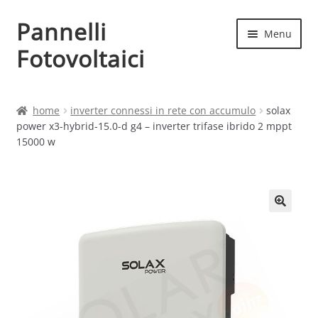
Pannelli
Vai
Vai
Menu
alla
al
Fotovoltaici
navigazione
contenuto
Home
home
inverter connessi in rete con accumulo
solax
power x3-hybrid-15.0-d g4 – inverter trifase ibrido 2 mppt
Cart
15000 w
Checkout
Chi siamo
Contatti
My account
Produttori