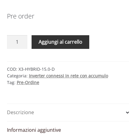
Pre order
SOLAX
Aggiungi al carrello
POWER
X3-
HYBRID-
15.0-
COD:
X3-HYBRID-15.0-D
Categoria:
Inverter connessi in rete con accumulo
D
Tag:
Pre-Ordine
G4
–
INVERTER
TRIFASE
Descrizione
IBRIDO
2
MPPT
Informazioni aggiuntive