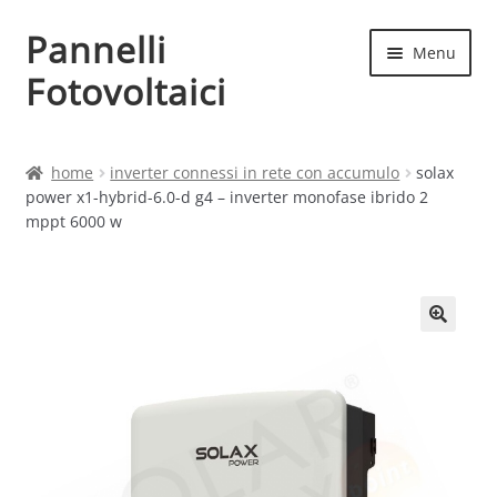
Pannelli
Vai
Vai
Menu
alla
al
Fotovoltaici
navigazione
contenuto
Home
home
inverter connessi in rete con accumulo
solax
power x1-hybrid-6.0-d g4 – inverter monofase ibrido 2
Cart
mppt 6000 w
Checkout
Chi siamo
Contatti
My account
Produttori