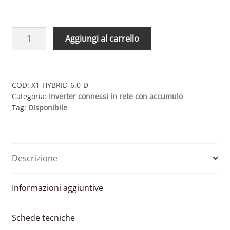
SOLAX
Aggiungi al carrello
POWER
X1-
HYBRID-
6.0-
COD:
X1-HYBRID-6.0-D
Categoria:
Inverter connessi in rete con accumulo
D
Tag:
Disponibile
G4
–
INVERTER
MONOFASE
Descrizione
IBRIDO
2
MPPT
Informazioni aggiuntive
6000
W
Schede tecniche
quantità