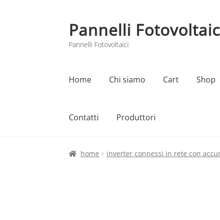
Pannelli Fotovoltaic
Vai
Vai
alla
al
Pannelli Fotovoltaici
navigazione
contenuto
Home
Chi siamo
Cart
Shop
Contatti
Produttori
Home
Cart
Checkout
Chi siamo
Contatti
home
inverter connessi in rete con acc