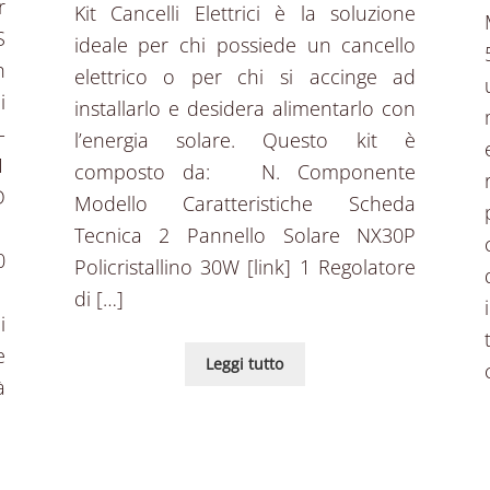
r
Kit Cancelli Elettrici è la soluzione
S
ideale per chi possiede un cancello
h
elettrico o per chi si accinge ad
i
installarlo e desidera alimentarlo con
-
l’energia solare. Questo kit è
1
composto da: N. Componente
D
Modello Caratteristiche Scheda
W
Tecnica 2 Pannello Solare NX30P
0
Policristallino 30W [link] 1 Regolatore
%
di […]
i
e
Leggi tutto
à