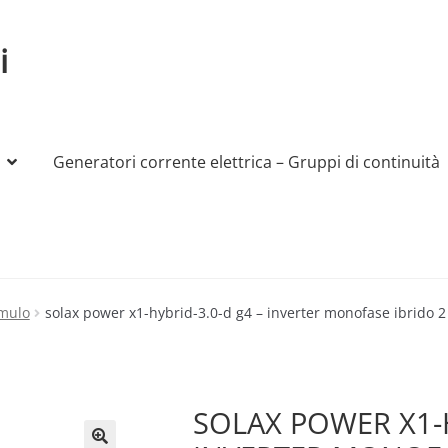
i
Generatori corrente elettrica – Gruppi di continuità
My account
Produttori
Sample Page
Shop
umulo
solax power x1-hybrid-3.0-d g4 – inverter monofase ibrido 
SOLAX POWER X1-H