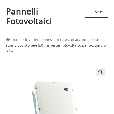
Pannelli
Vai
Vai
Menu
alla
al
Fotovoltaici
navigazione
contenuto
Home
home
inverter connessi in rete con accumulo
sma
sunny boy storage 5.0 – inverter fotovoltaico per accumulo
Cart
5 kw
Checkout
Chi siamo
Contatti
My account
Produttori