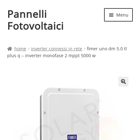
Pannelli
Vai
Vai
Menu
alla
al
Fotovoltaici
navigazione
contenuto
Home
home
inverter connessi in rete
fimer uno dm 5.0 tl
plus q – inverter monofase 2 mppt 5000 w
Cart
Checkout
Chi siamo
Contatti
My account
Produttori