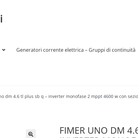
i
Generatori corrente elettrica – Gruppi di continuità
My account
Produttori
Sample Page
Shop
no dm 4.6 tl plus sb q – inverter monofase 2 mppt 4600 w con sezi
FIMER UNO DM 4.6