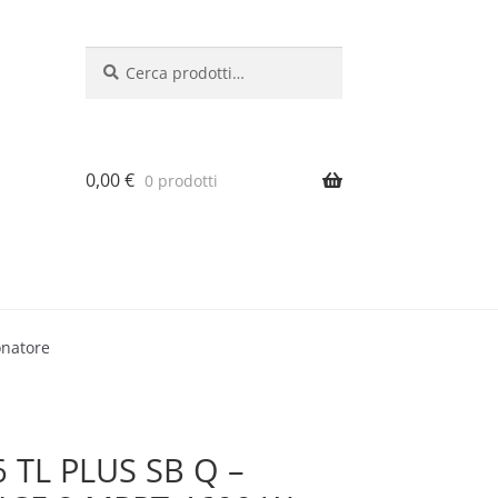
Cerca:
Cerca
0,00
€
0 prodotti
onatore
 TL PLUS SB Q –