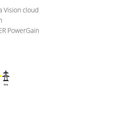
 Vision cloud
n
MER PowerGain