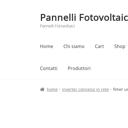
Pannelli Fotovoltaic
Vai
Vai
alla
al
Pannelli Fotovoltaici
navigazione
contenuto
Home
Chi siamo
Cart
Shop
Contatti
Produttori
Home
Cart
Checkout
Chi siamo
Contatti
home
inverter connessi in rete
fimer u