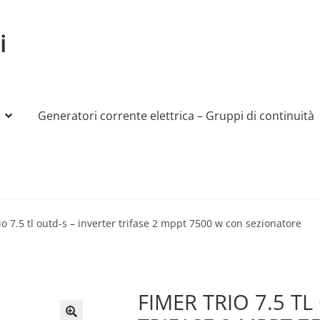
i
Generatori corrente elettrica – Gruppi di continuità
My account
Produttori
Sample Page
Shop
io 7.5 tl outd-s – inverter trifase 2 mppt 7500 w con sezionatore
FIMER TRIO 7.5 TL