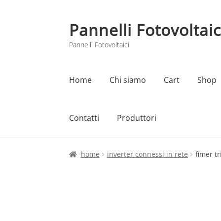
Pannelli Fotovoltaic
Vai
Vai
alla
al
Pannelli Fotovoltaici
navigazione
contenuto
Home
Chi siamo
Cart
Shop
Contatti
Produttori
Home
Cart
Checkout
Chi siamo
Contatti
home
inverter connessi in rete
fimer tr