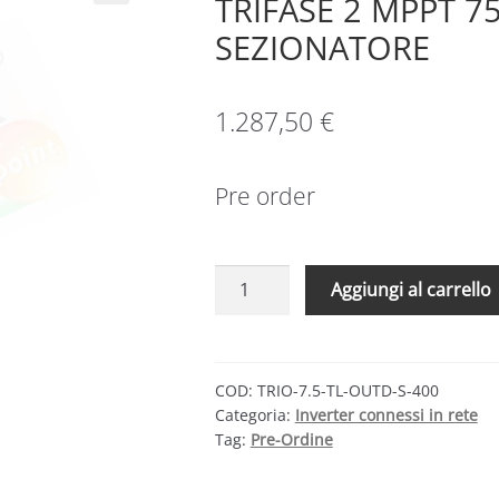
TRIFASE 2 MPPT 7
SEZIONATORE
1.287,50
€
Pre order
FIMER
Aggiungi al carrello
TRIO
7.5
TL
OUTD-
COD:
TRIO-7.5-TL-OUTD-S-400
Categoria:
Inverter connessi in rete
S
Tag:
Pre-Ordine
–
INVERTER