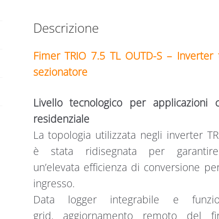
TRIFASE
2
Descrizione
MPPT
7500
W
Fimer TRIO 7.5 TL OUTD-S – Inverter
CON
sezionatore
SEZIONATORE
quantità
Livello tecnologico per applicazioni 
residenziale
La topologia utilizzata negli inverter 
è stata ridisegnata per garantire
un’elevata efficienza di conversione p
ingresso.
Data logger integrabile e funzio
grid, aggiornamento remoto del fi