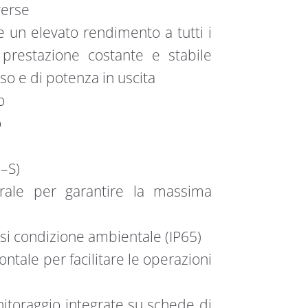
verse
re un elevato rendimento a tutti i
 prestazione costante e stabile
sso e di potenza in uscita
o
o
–S)
rale per garantire la massima
asi condizione ambientale (IP65)
ntale per facilitare le operazioni
nitoraggio integrate su schede di