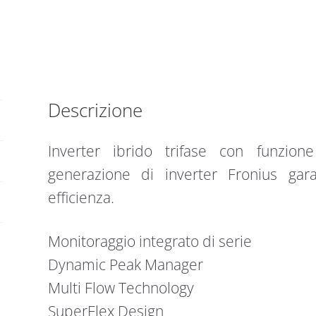
–
2
MPPT
–
8.0
kW
Descrizione
Plus
quantità
Inverter ibrido trifase con funzion
generazione di inverter Fronius gara
efficienza.
Monitoraggio integrato di serie
Dynamic Peak Manager
Multi Flow Technology
SuperFlex Design