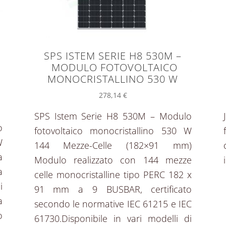
SPS ISTEM SERIE H8 530M –
MODULO FOTOVOLTAICO
E
MONOCRISTALLINO 530 W
278,14
€
SPS Istem Serie H8 530M – Modulo
o
fotovoltaico monocristallino 530 W
W
144 Mezze-Celle (182×91 mm)
a
Modulo realizzato con 144 mezze
a
celle monocristalline tipo PERC 182 x
i
91 mm a 9 BUSBAR, certificato
a
secondo le normative IEC 61215 e IEC
o
61730.Disponibile in vari modelli di