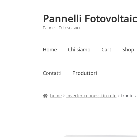
Pannelli Fotovoltaic
Vai
Vai
alla
al
Pannelli Fotovoltaici
navigazione
contenuto
Home
Chi siamo
Cart
Shop
Contatti
Produttori
Home
Cart
Checkout
Chi siamo
Contatti
home
inverter connessi in rete
fronius