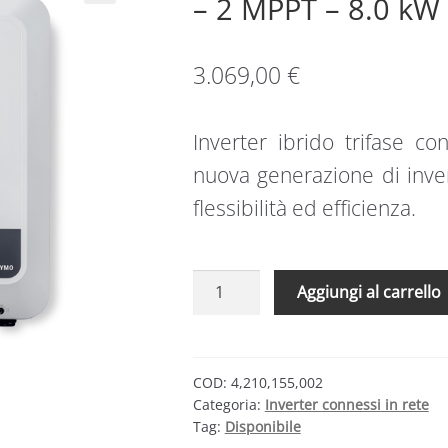
– 2 MPPT – 8.0 kW 
3.069,00
€
Inverter ibrido trifase co
nuova generazione di inve
flessibilità ed efficienza.
Fronius
Aggiungi al carrello
Symo
GEN24
Plus
–
COD:
4,210,155,002
Categoria:
Inverter connessi in rete
ibrido
Tag:
Disponibile
trifase