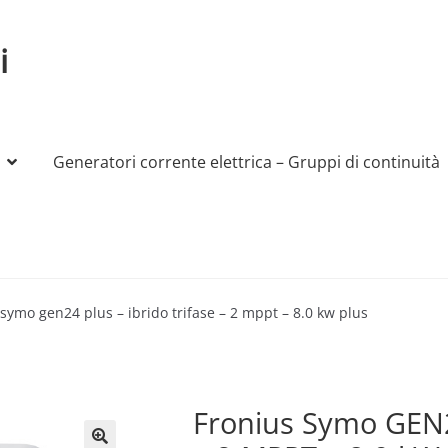
i
Generatori corrente elettrica – Gruppi di continuità
My account
Produttori
Sample Page
Shop
 symo gen24 plus – ibrido trifase – 2 mppt – 8.0 kw plus
Fronius Symo GEN24