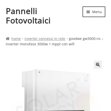
Pannelli
Vai
Vai
Menu
alla
al
Fotovoltaici
navigazione
contenuto
Home
home
inverter connessi in rete
goodwe gw3000-ns –
inverter monofase 3000w 1 mppt con wifi
Cart
Checkout
Chi siamo
Contatti
My account
Produttori