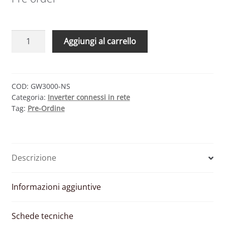
GOODWE
Aggiungi al carrello
GW3000-
NS
–
INVERTER
COD:
GW3000-NS
Categoria:
Inverter connessi in rete
MONOFASE
Tag:
Pre-Ordine
3000W
1
MPPT
CON
Descrizione
WIFI
quantità
Informazioni aggiuntive
Schede tecniche