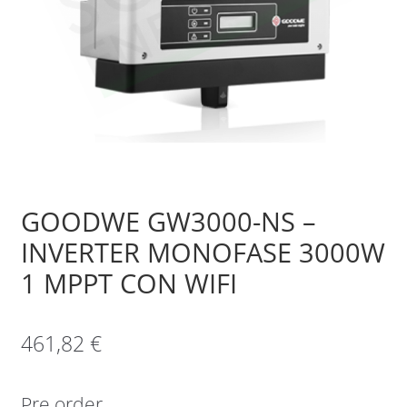
Sample Page
Shop
GOODWE GW3000-NS –
INVERTER MONOFASE 3000W
1 MPPT CON WIFI
461,82
€
Pre order