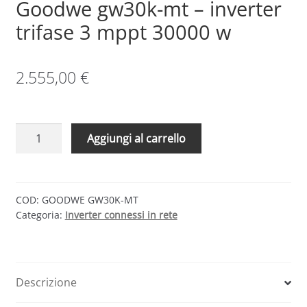
Goodwe gw30k-mt – inverter
trifase 3 mppt 30000 w
Sample Page
Shop
2.555,00
€
Goodwe
Aggiungi al carrello
gw30k-
mt
–
inverter
COD:
GOODWE GW30K-MT
Categoria:
Inverter connessi in rete
trifase
3
mppt
30000
Descrizione
w
quantità