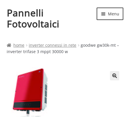
Pannelli
Vai
Vai
Menu
alla
al
Fotovoltaici
navigazione
contenuto
Home
home
inverter connessi in rete
goodwe gw30k-mt –
inverter trifase 3 mppt 30000 w
Cart
Checkout
Chi siamo
Contatti
My account
Produttori