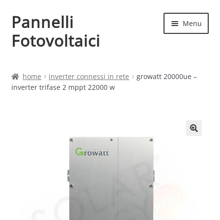
Pannelli
Vai
Vai
Menu
alla
al
Fotovoltaici
navigazione
contenuto
Home
home
inverter connessi in rete
growatt 20000ue –
inverter trifase 2 mppt 22000 w
Cart
Checkout
Chi siamo
Contatti
My account
Produttori