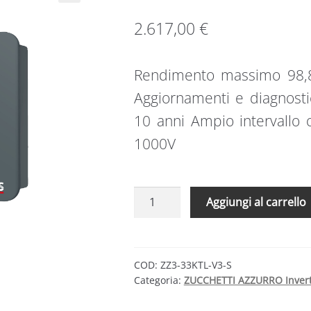
2.617,00
€
Rendimento massimo 98,8
Aggiornamenti e diagnost
10 anni Ampio intervallo 
1000V
Zucchetti
Aggiungi al carrello
Inverter
Trifase
ZZ3-
33KTL-
COD:
ZZ3-33KTL-V3-S
Categoria:
ZUCCHETTI AZZURRO Invert
V3-
S