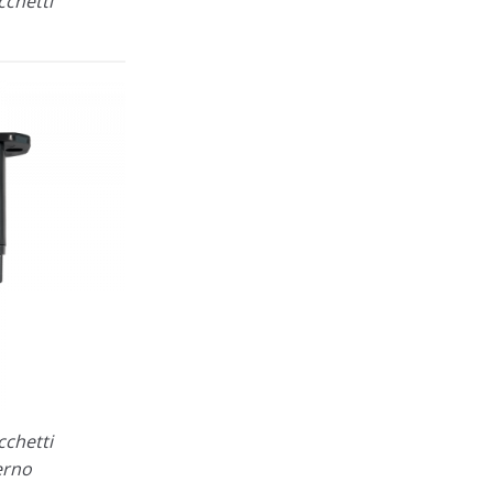
cchetti
cchetti
erno