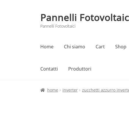
Pannelli Fotovoltaic
Vai
Vai
alla
al
Pannelli Fotovoltaici
navigazione
contenuto
Home
Chi siamo
Cart
Shop
Contatti
Produttori
Home
Cart
Checkout
Chi siamo
Contatti
home
inverter
zucchetti azzurro invert