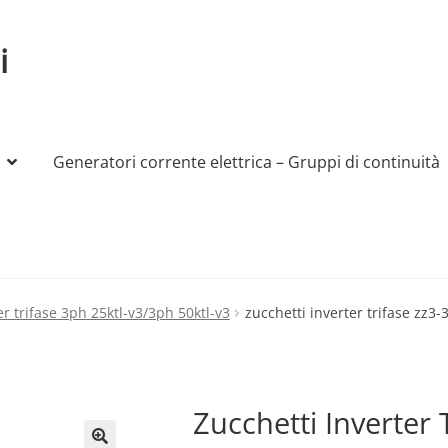
i
Generatori corrente elettrica – Gruppi di continuità
My account
Produttori
Sample Page
Shop
er trifase 3ph 25ktl-v3/3ph 50ktl-v3
zucchetti inverter trifase zz3-3
Zucchetti Inverter