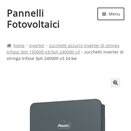
Pannelli
Vai
Vai
Menu
alla
al
Fotovoltaici
navigazione
contenuto
Home
home
inverter
zucchetti azzurro inverter di stringa
trifase 3ph 15000tl-v3/3ph 24000tl-v3
zucchetti inverter di
Cart
stringa trifase 3ph 24000tl-v3 24 kw
Checkout
Chi siamo
Contatti
My account
Produttori