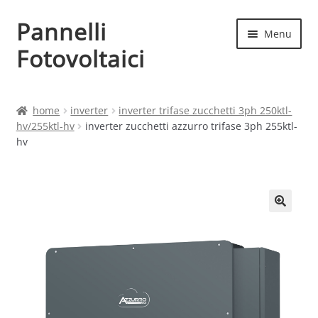
Pannelli
Vai
Vai
Menu
alla
al
Fotovoltaici
navigazione
contenuto
Home
home
inverter
inverter trifase zucchetti 3ph 250ktl-
hv/255ktl-hv
inverter zucchetti azzurro trifase 3ph 255ktl-
Cart
hv
Checkout
Chi siamo
Contatti
My account
Produttori