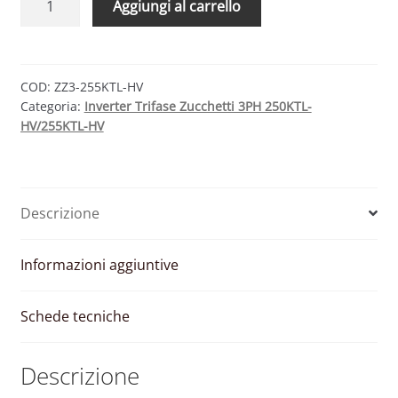
Aggiungi al carrello
Zucchetti
Azzurro
Trifase
3PH
COD:
ZZ3-255KTL-HV
Categoria:
Inverter Trifase Zucchetti 3PH 250KTL-
255KTL-
HV/255KTL-HV
HV
quantità
Descrizione
Informazioni aggiuntive
Schede tecniche
Descrizione