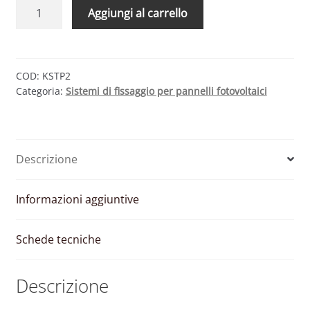
KIT
Aggiungi al carrello
FISSAGGIO
COMPLETO
PER
2
COD:
KSTP2
Categoria:
Sistemi di fissaggio per pannelli fotovoltaici
MODULI
FOTOVOLTAICI
TETTO
PIANO
Descrizione
quantità
Informazioni aggiuntive
Schede tecniche
Descrizione