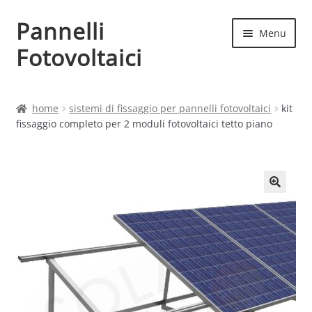
Pannelli
Vai
Vai
Menu
alla
al
Fotovoltaici
navigazione
contenuto
Home
home
sistemi di fissaggio per pannelli fotovoltaici
kit
fissaggio completo per 2 moduli fotovoltaici tetto piano
Cart
Checkout
Chi siamo
Contatti
My account
Produttori