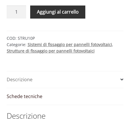
Kit
Aggiungi al carrello
struttura
fissaggio
10
pannelli
COD:
STRU10P
Categorie:
Sistemi di fissaggio per pannelli fotovoltaici
,
fotovoltaici
Strutture di fissaggio per pannelli fotovoltaici
per
tetto
piano
(2x5)
Descrizione
quantità
Schede tecniche
Descrizione