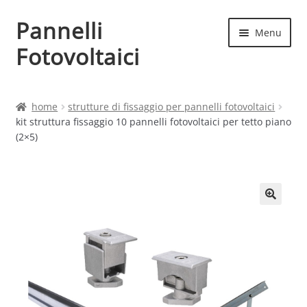
Pannelli
Vai
Vai
Menu
alla
al
Fotovoltaici
navigazione
contenuto
Home
home
strutture di fissaggio per pannelli fotovoltaici
kit struttura fissaggio 10 pannelli fotovoltaici per tetto piano
Cart
(2×5)
Checkout
Chi siamo
Contatti
My account
Produttori