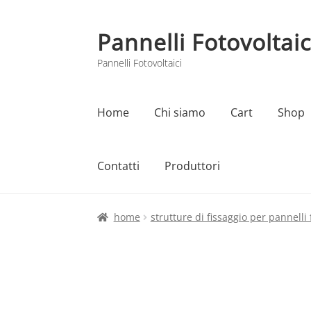
Pannelli Fotovoltaic
Vai
Vai
alla
al
Pannelli Fotovoltaici
navigazione
contenuto
Home
Chi siamo
Cart
Shop
Contatti
Produttori
Home
Cart
Checkout
Chi siamo
Contatti
home
strutture di fissaggio per pannelli 