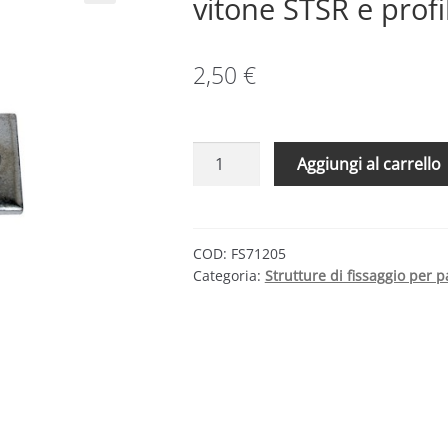
vitone STSR e profi
2,50
€
Piastrina
Aggiungi al carrello
di
connessione
SSP
10
COD:
FS71205
Categoria:
Strutture di fissaggio per pa
A2
per
vitone
STSR
e
profilo
Solar-