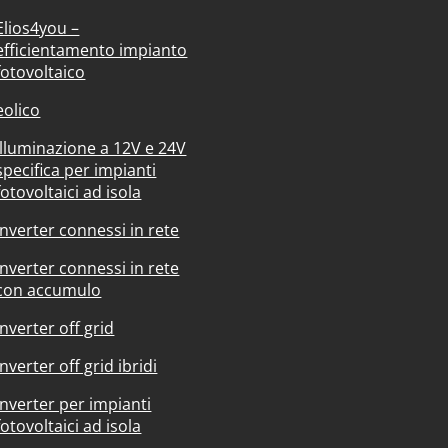
Elios4you –
efficientamento impianto
fotovoltaico
eolico
Illuminazione a 12V e 24V
specifica per impianti
fotovoltaici ad isola
Inverter connessi in rete
Inverter connessi in rete
con accumulo
Inverter off grid
Inverter off grid ibridi
Inverter per impianti
fotovoltaici ad isola