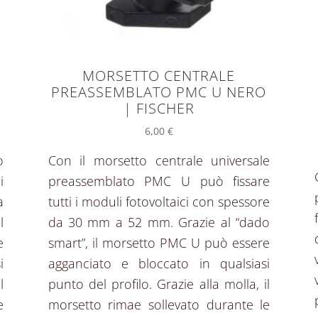
MORSETTO CENTRALE
|
PREASSEMBLATO PMC U NERO
| FISCHER
6,00
€
o
Con il morsetto centrale universale
i
preassemblato PMC U può fissare
a
tutti i moduli fotovoltaici con spessore
l
da 30 mm a 52 mm. Grazie al “dado
e
smart”, il morsetto PMC U può essere
i
agganciato e bloccato in qualsiasi
l
punto del profilo. Grazie alla molla, il
e
morsetto rimae sollevato durante le