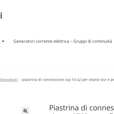
i
Generatori corrente elettrica – Gruppi di continuità
My account
Produttori
Sample Page
Shop
fotovoltaici
piastrina di connessione ssp 10 a2 per vitone stsr e pro
Piastrina di conne