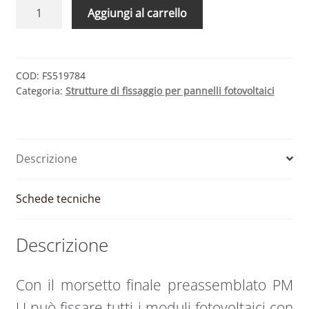
Morsetto
Aggiungi al carrello
finale
preassemblato
PM
U
COD:
FS519784
Categoria:
Strutture di fissaggio per pannelli fotovoltaici
alluminio
|
Fischer
quantità
Descrizione
Schede tecniche
Descrizione
Con il morsetto finale preassemblato PM
U può fissare tutti i moduli fotovoltaici con