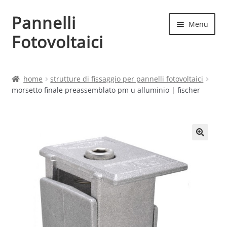
Pannelli
Vai
Vai
Menu
alla
al
Fotovoltaici
navigazione
contenuto
Home
home
strutture di fissaggio per pannelli fotovoltaici
morsetto finale preassemblato pm u alluminio | fischer
Cart
Checkout
Chi siamo
Contatti
My account
Produttori