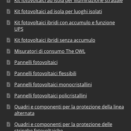
Kit fotovoltaici ad isola per illuminazione stradale
Kit fotovoltaici ad isola per luoghi isolati
Kit fotovoltaici ibridi con accumulo e funzione
UPS
Kit fotovoltaici ibridi senza accumulo
Misuratori di consumo The OWL
Pannelli fotovoltaici
Pannelli fotovoltaici flessibili
Pannelli fotovoltaici monocristallini
Pannelli fotovoltaici policristallini
Quadri e componenti per la protezione della linea
alternata
Quadri e componenti per la protezione delle
stringhe fotovoltaiche