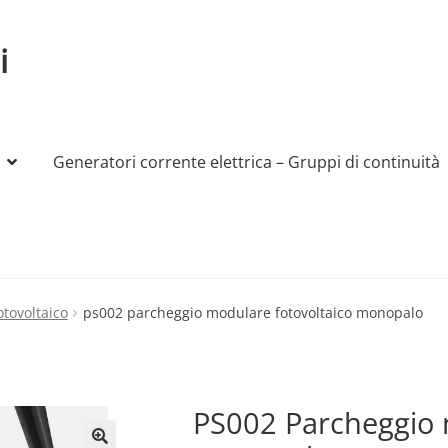
i
Generatori corrente elettrica – Gruppi di continuità
My account
Produttori
Sample Page
Shop
otovoltaico
ps002 parcheggio modulare fotovoltaico monopalo
PS002 Parcheggio 