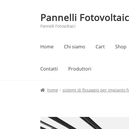
Pannelli Fotovoltaic
Vai
Vai
alla
al
Pannelli Fotovoltaici
navigazione
contenuto
Home
Chi siamo
Cart
Shop
Contatti
Produttori
Home
Cart
Checkout
Chi siamo
Contatti
home
sistemi di fissaggio per impianto f