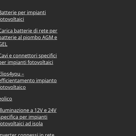
Batterie per impianti
fotovoltaici
Carica batterie di rete per
batterie al piombo AGM e
GEL
Cavi e connettori specifici
per impianti fotovoltaici
Elios4you –
efficientamento impianto
fotovoltaico
eolico
Illuminazione a 12V e 24V
specifica per impianti
fotovoltaici ad isola
Inverter connessi in rete