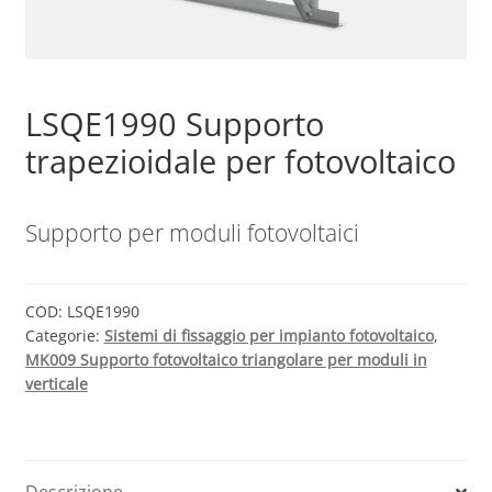
Sample Page
LSQE1990 Supporto
Shop
trapezioidale per fotovoltaico
Supporto per moduli fotovoltaici
COD:
LSQE1990
Categorie:
Sistemi di fissaggio per impianto fotovoltaico
,
MK009 Supporto fotovoltaico triangolare per moduli in
verticale
Descrizione