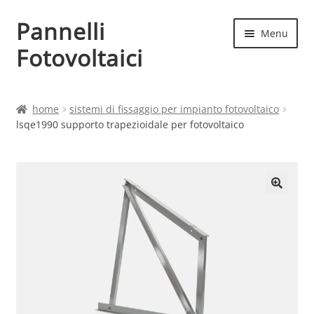
Pannelli
Vai
Vai
Menu
alla
al
Fotovoltaici
navigazione
contenuto
Home
home
sistemi di fissaggio per impianto fotovoltaico
lsqe1990 supporto trapezioidale per fotovoltaico
Cart
Checkout
Chi siamo
Contatti
My account
Produttori