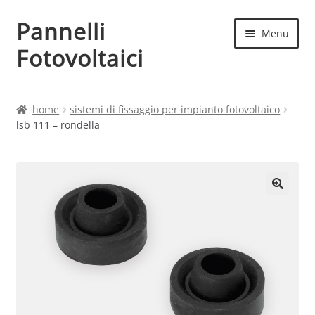
Pannelli
Vai
Vai
Menu
alla
al
Fotovoltaici
navigazione
contenuto
Home
home
sistemi di fissaggio per impianto fotovoltaico
lsb 111 – rondella
Cart
Checkout
Chi siamo
Contatti
My account
Produttori