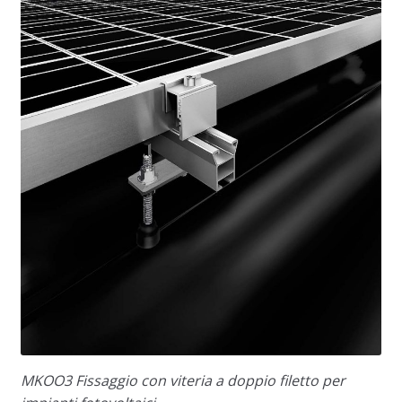
MKOO3 Fissaggio con viteria a doppio filetto per